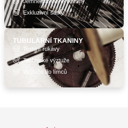
Jemné bavlněné tkaniny
Exkluzivní šátky
TUBULÁRNÍ TKANINY
Textilní rukávy
Technické výztuže
Výztuže do límců