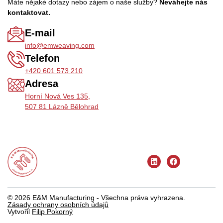
Máte nějaké dotazy nebo zájem o naše služby?
Neváhejte nás
kontaktovat.
E-mail
info@emweaving.com
Telefon
+420 601 573 210
Adresa
Horní Nová Ves 135,
507 81 Lázně Bělohrad
© 2026 E&M Manufacturing - Všechna práva vyhrazena.
Zásady ochrany osobních údajů
Vytvořil
Filip Pokorný