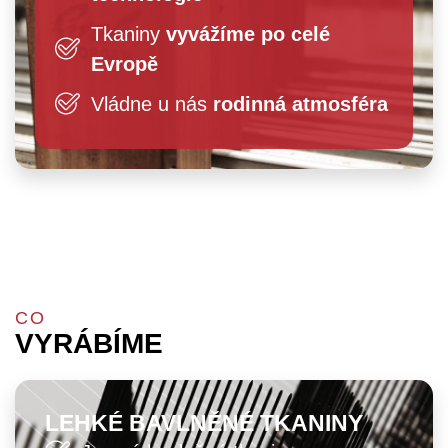
Tkaniny
vyvážíme po celé
Evropě
Vládne u nás
rodinná atmosféra
CO
VYRÁBÍME
LEHKÉ BAVLNĚNÉ TKANINY