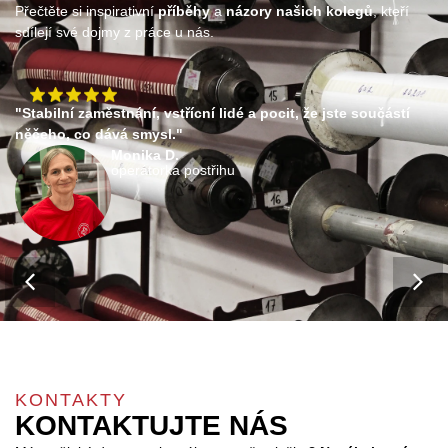
Přečtěte si inspirativní
příběhy
a
názory našich kolegů
, kteří
sdílejí své dojmy z práce u nás. ​
"Stabilní zaměstnání, vstřícní lidé a pocit, že jste součástí
něčeho, co dává smysl."
Monika D.
operátorka postřihu
KONTAKTY
KONTAKTUJTE NÁS