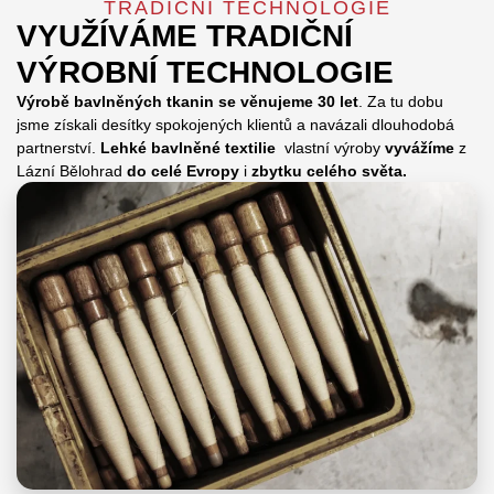
TRADIČNÍ TECHNOLOGIE
VYUŽÍVÁME TRADIČNÍ
VÝROBNÍ TECHNOLOGIE
Výrobě bavlněných tkanin se věnujeme 30 let
. Za tu dobu
jsme získali desítky spokojených klientů a navázali dlouhodobá
partnerství.
Lehké bavlněné
textilie
vlastní výroby
vyvážíme
z
Lázní Bělohrad
do celé Evropy
i
zbytku celého světa.