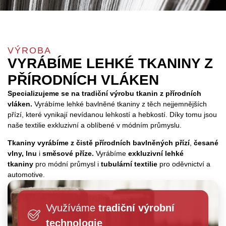
VÝROBA
VYRÁBÍME LEHKÉ TKANINY Z
PŘÍRODNÍCH VLÁKEN
Specializujeme se na tradiční výrobu tkanin z přírodních
vláken.
Vyrábíme lehké bavlněné tkaniny z těch nejjemnějších
přízí, které vynikají nevídanou lehkostí a hebkostí. Díky tomu jsou
naše textilie exkluzivní a oblíbené v módním průmyslu.
Tkaniny
vyrábíme z čistě přírodních bavlněných přízí
,
česané
vlny, lnu
i
směsové příze.
Vyrábíme
exkluzivní
lehké
tkaniny
pro módní průmysl i
tubulární textilie
pro oděvnictví a
automotive.
Využíváme
tradiční výrobní
technologie