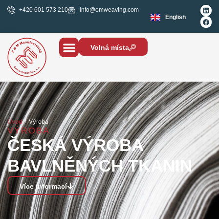
+420 601 573 210
info@emweaving.com
English
Volná místa
/
Úvod
Výroba
VÝROBA
ČESKÁ VÝROBA
BAVLNĚNÝCH TKANIN
Více informací